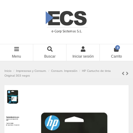
0
Menu
Buscar
Iniciar sesión
Carrito
Inicio
Impresoras y Consum.
Consum. Impresión
HP Cartucho de tinta
Original 303 negro