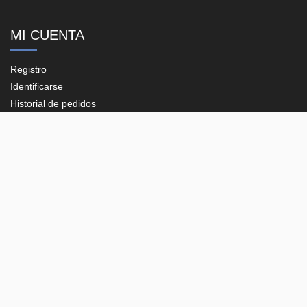
MI CUENTA
Registro
Identificarse
Historial de pedidos
Direcciones
CONTACTO
Plaza del Vapor, 20-B, Pol. Ind. Les Guixeres
08915 - Badalona (Barcelona)
93 198 06 26
support@e-corp.es