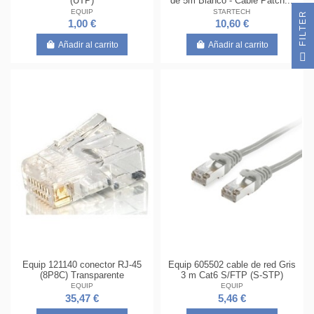
(UTP)
de 5m Blanco - Cable Patch...
EQUIP
STARTECH
R
1,00 €
10,60 €
Añadir al carrito
Añadir al carrito
F
I
L
T
E
Equip 121140 conector RJ-45
Equip 605502 cable de red Gris
(8P8C) Transparente
3 m Cat6 S/FTP (S-STP)
EQUIP
EQUIP
35,47 €
5,46 €