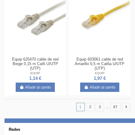
Equip 625470 cable de red
Equip 603061 cable de red
Beige 0,15 m Cat6 U/UTP
Amarillo 0,5 m Cat6a U/UTP
(UTP)
(UTP)
EQUIP
EQUIP
1,14 €
1,97 €
Añadir al carrito
Añadir al carrito
1
2
3
…
87
Redes