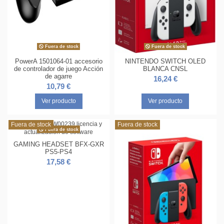
Fuera de stock
Fuera de stock
PowerA 1501064-01 accesorio
NINTENDO SWITCH OLED
de controlador de juego Acción
BLANCA CNSL
de agarre
16,24 €
10,79 €
Ver producto
Ver producto
Fuera de stock
Fuera de stock
Fuera de stock
GAMING HEADSET BFX-GXR
PS5-PS4
17,58 €