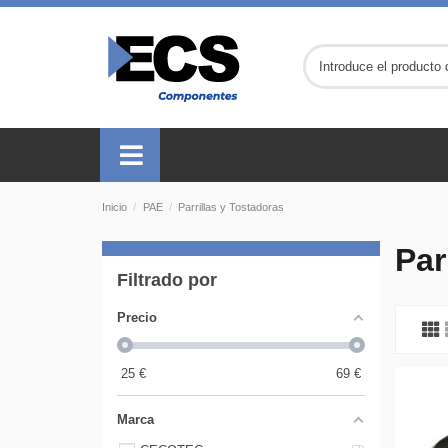
Inicio
PAE
Parrillas y Tostadoras
Par
Filtrado por
Precio
25
€
69
€
Marca