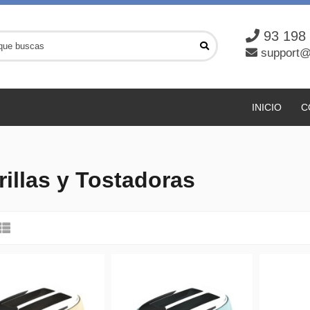
93 198
support@
INICIO
C
rillas y Tostadoras