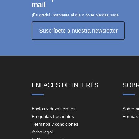
mail
¡Es gratis!, mantente al día y no te pierdas nada
Suscríbete a nuestra newsletter
ENLACES DE INTERÉS
SOB
Envíos y devoluciones
Sobre n
Preguntas frecuentes
Formas 
Términos y condiciones
Aviso legal