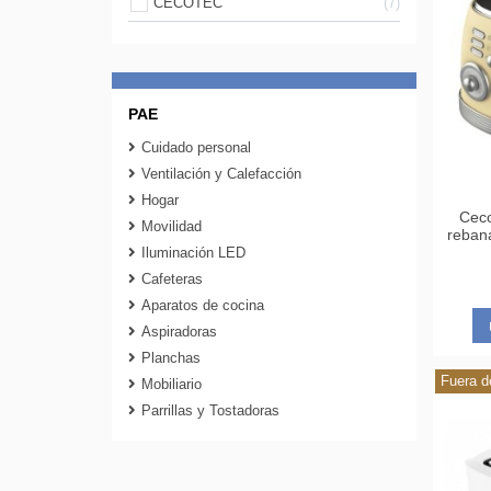
CECOTEC
7
PAE
Cuidado personal
Ventilación y Calefacción
Hogar
Ceco
Movilidad
reban
Iluminación LED
Cafeteras
Aparatos de cocina
Aspiradoras
Planchas
Fuera d
Mobiliario
Parrillas y Tostadoras