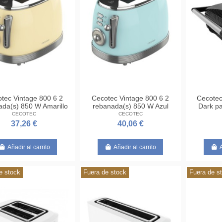
tec Vintage 800 6 2
Cecotec Vintage 800 6 2
Cecotec
ada(s) 850 W Amarillo
rebanada(s) 850 W Azul
Dark par
CECOTEC
CECOTEC
37,26 €
40,06 €
Añadir al carrito
Añadir al carrito
e stock
Fuera de stock
Fuera de s