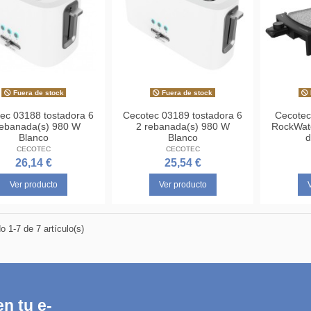
Fuera de stock
Fuera de stock
ec 03188 tostadora 6
Cecotec 03189 tostadora 6
Cecotec
rebanada(s) 980 W
2 rebanada(s) 980 W
RockWater
Blanco
Blanco
d
CECOTEC
CECOTEC
26,14 €
25,54 €
Ver producto
Ver producto
 1-7 de 7 artículo(s)
n tu e-