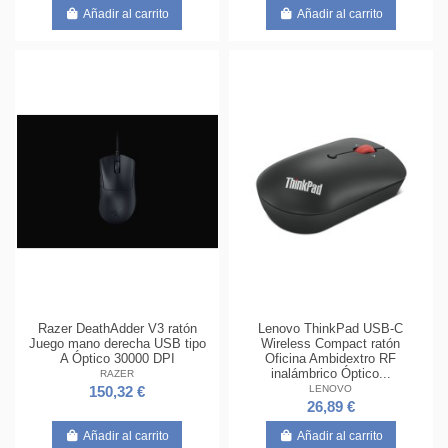
Añadir al carrito
Añadir al carrito
Razer DeathAdder V3 ratón
Lenovo ThinkPad USB-C
Juego mano derecha USB tipo
Wireless Compact ratón
A Óptico 30000 DPI
Oficina Ambidextro RF
inalámbrico Óptico...
RAZER
LENOVO
150,32 €
26,89 €
Añadir al carrito
Añadir al carrito