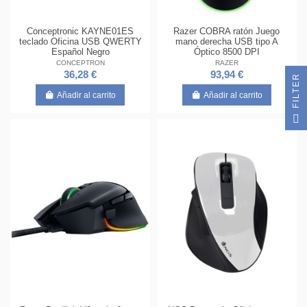
Conceptronic KAYNE01ES
Razer COBRA ratón Juego
teclado Oficina USB QWERTY
mano derecha USB tipo A
Español Negro
Óptico 8500 DPI
CONCEPTRON
RAZER
36,28 €
93,94 €
R
Añadir al carrito
Añadir al carrito
F
I
L
T
E