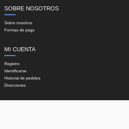
SOBRE NOSOTROS
Sobre nosotros
Formas de pago
MI CUENTA
Registro
Identificarse
Historial de pedidos
Direcciones
CONTACTO
Plaza del Vapor, 20-B, Pol. Ind. Les Guixeres
08915 - Badalona (Barcelona)