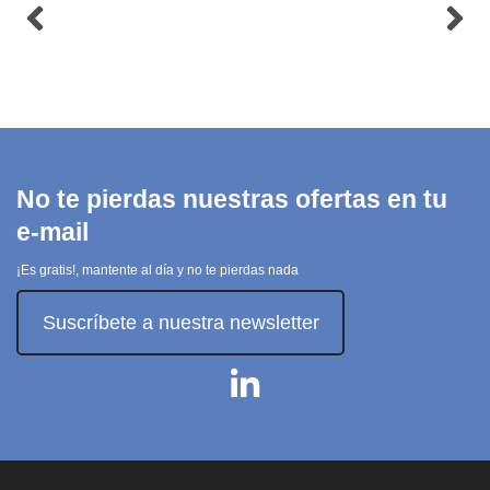
para
Type-C
LaserJet
Blanco
Pro MFP
BELKIN
410x
14,70 €
HP INC.
55,65 €
Ver
producto
Añadir
al carrito
No te pierdas nuestras ofertas en tu
e-mail
¡Es gratis!, mantente al día y no te pierdas nada
Suscríbete a nuestra newsletter