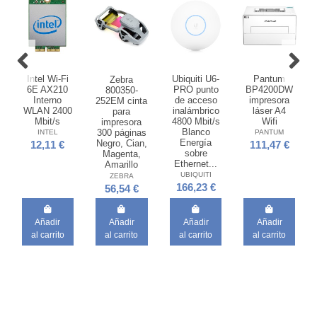
Intel Wi-Fi
Ubiquiti U6-
Pantum
Zebra
6E AX210
PRO punto
BP4200DW
800350-
Interno
de acceso
impresora
252EM cinta
WLAN 2400
inalámbrico
láser A4
para
Mbit/s
4800 Mbit/s
Wifi
impresora
Blanco
300 páginas
INTEL
PANTUM
Energía
Negro, Cian,
12,11 €
111,47 €
sobre
Magenta,
Ethernet...
Amarillo
UBIQUITI
ZEBRA
166,23 €
56,54 €
Añadir
Añadir
Añadir
Añadir
al carrito
al carrito
al carrito
al carrito
Fuera de stock
Fuera de stock
HP Servicio
Belkin
de 3 años al
INC011btWH
siguiente
USB 3.2
día
Gen 1 (3.1
laborable
Gen 1)