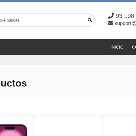
93 198
support@
INICIO
C
ductos