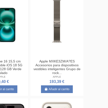
ne 16 15,5 cm
Apple MXKE3ZM/A?ES
oble iOS 18 5G
Accesorios para dispositivos
 128 GB Verde
vestibles inteligentes Grupo de
ulado
rock...
PPLE
APPLE
,40 €
193,39 €
r al carrito
Añadir al carrito