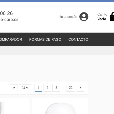
 06 26
Carrito
Iniciar sesión
e-corp.es
Vacío
OMPARADOR
FORMAS DE PAGO
CONTACTO
1
2
3
…
22
24