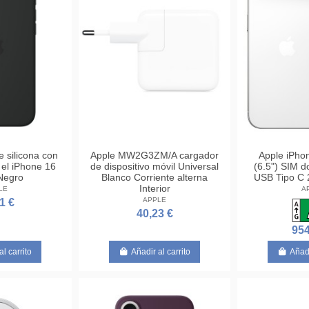
 silicona con
Apple MW2G3ZM/A cargador
Apple iPhon
el iPhone 16
de dispositivo móvil Universal
(6.5") SIM d
 Negro
Blanco Corriente alterna
USB Tipo C 
Interior
LE
A
APPLE
1 €
40,23 €
954
al carrito
Añadir al carrito
Añadi