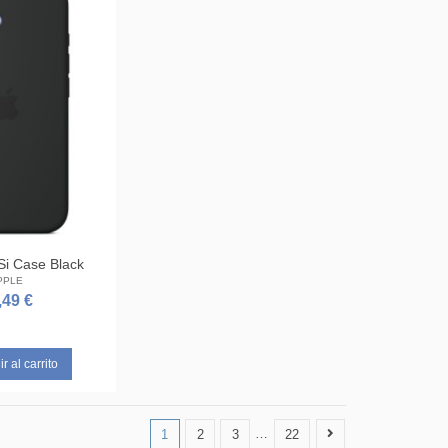
Si Case Black
PPLE
,49 €
r al carrito
1
2
3
…
22