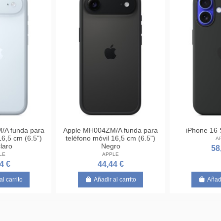
/A funda para
Apple MH004ZM/A funda para
iPhone 16 
16,5 cm (6.5")
teléfono móvil 16,5 cm (6.5")
A
claro
Negro
58
LE
APPLE
4 €
44,44 €
al carrito
Añadir al carrito
Añadi