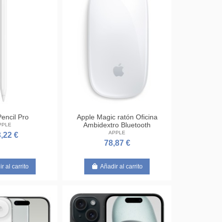
encil Pro
Apple Magic ratón Oficina
Ambidextro Bluetooth
PPLE
APPLE
,22 €
78,87 €
r al carrito
Añadir al carrito