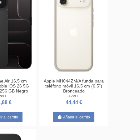
e Air 16,5 cm
Apple MH044ZM/A funda para
oble iOS 26 5G
teléfono móvil 16,5 cm (6.5")
 256 GB Negro
Bronceado
PPLE
APPLE
,88 €
44,44 €
r al carrito
Añadir al carrito