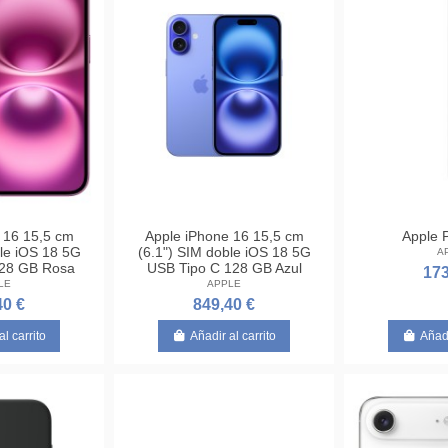
 16 15,5 cm
Apple iPhone 16 15,5 cm
Apple P
ble iOS 18 5G
(6.1") SIM doble iOS 18 5G
A
128 GB Rosa
USB Tipo C 128 GB Azul
173
LE
APPLE
40 €
849,40 €
al carrito
Añadir al carrito
Añadi