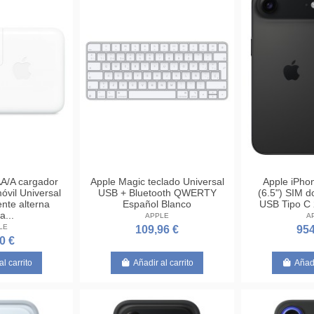
A/A cargador
Apple Magic teclado Universal
Apple iPhon
móvil Universal
USB + Bluetooth QWERTY
(6.5") SIM d
ente alterna
Español Blanco
USB Tipo C
a...
APPLE
A
LE
109,96 €
954
0 €
al carrito
Añadir al carrito
Añadi