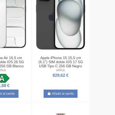
e Air 16,5 cm
Apple iPhone 15 15,5 cm
oble iOS 26 5G
(6.1") SIM doble iOS 17 5G
256 GB Blanco
USB Tipo C 256 GB Negro
PPLE
APPLE
829,62 €
,88 €
r al carrito
Añadir al carrito