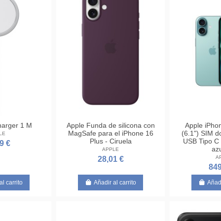
arger 1 M
Apple Funda de silicona con
Apple iPho
MagSafe para el iPhone 16
(6.1") SIM d
LE
Plus - Ciruela
USB Tipo C
9 €
az
APPLE
A
28,01 €
849
al carrito
Añadir al carrito
Añadi