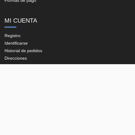
Formas de pago
MI CUENTA
Registro
Identificarse
Historial de pedidos
Direcciones
CONTACTO
Plaza del Vapor, 20-B, Pol. Ind. Les Guixeres
08915 - Badalona (Barcelona)
93 198 06 26
support@e-corp.es