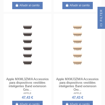
Añadir al carrito
Añadir al carrito
R
F
I
L
T
E
Apple MXML3ZM/A Accesorios
Apple MXMJ3ZM/A Accesorios
para dispositivos vestibles
para dispositivos vestibles
inteligentes Band extension
inteligentes Band extension
Gris...
Oro...
APPLE
APPLE
47,43 €
47,43 €
Añadir al carrito
Añadir al carrito