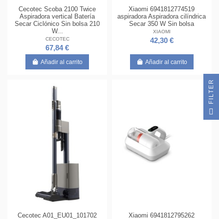
Cecotec Scoba 2100 Twice
Xiaomi 6941812774519
Aspiradora vertical Batería
aspiradora Aspiradora cilíndrica
Secar Ciclónico Sin bolsa 210
Secar 350 W Sin bolsa
W...
XIAOMI
CECOTEC
42,30 €
67,84 €
Añadir al carrito
Añadir al carrito
R
F
I
L
T
E
Cecotec A01_EU01_101702
Xiaomi 6941812795262