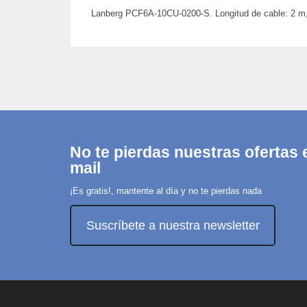
Lanberg PCF6A-10CU-0200-S. Longitud de cable: 2 m, C
No te pierdas nuestras ofertas e
mail
¡Es gratis!, mantente al día y no te pierdas nada
Suscríbete a nuestra newsletter