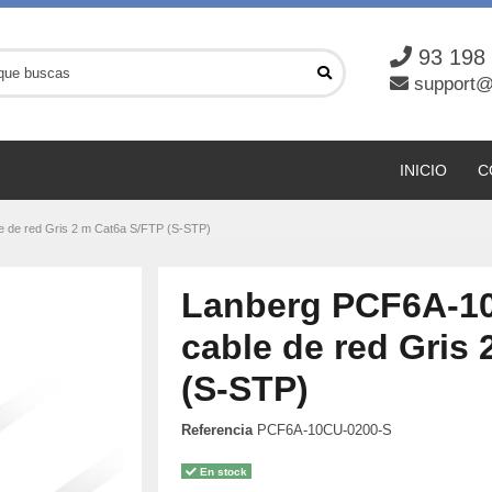
93 198
support@
INICIO
C
 de red Gris 2 m Cat6a S/FTP (S-STP)
Lanberg PCF6A-1
cable de red Gris
(S-STP)
Referencia
PCF6A-10CU-0200-S
En stock