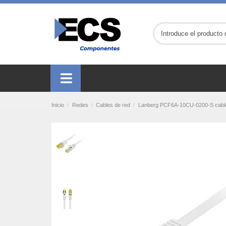
Inicio
Redes
Cables de red
Lanberg PCF6A-10CU-0200-S cable