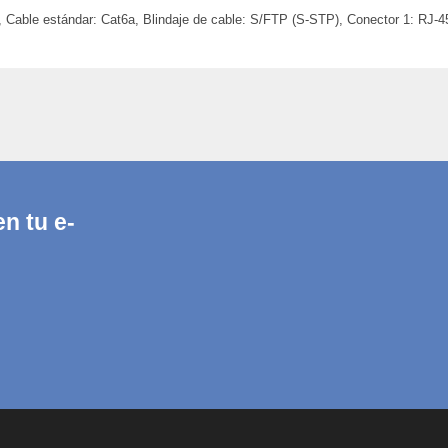
able estándar: Cat6a, Blindaje de cable: S/FTP (S-STP), Conector 1: RJ-45,
n tu e-