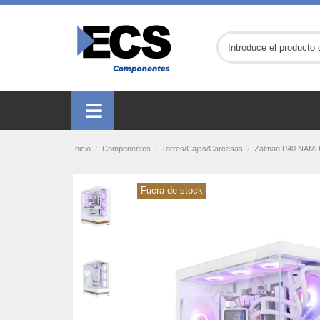
Inicio
Componentes
Torres/Cajas/Carcasas
Zalman P40 NAMU 
Fuera de stock