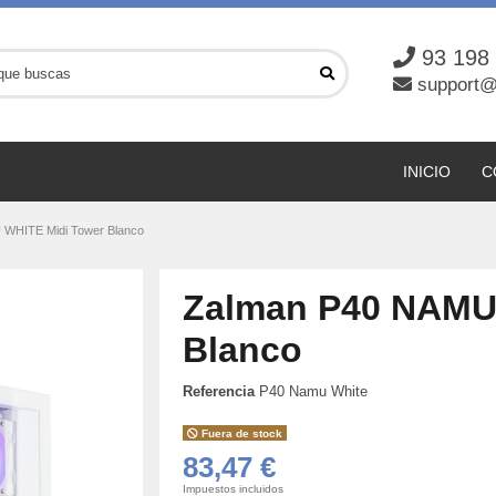
93 198
support@
INICIO
C
WHITE Midi Tower Blanco
Zalman P40 NAMU
Blanco
Referencia
P40 Namu White
Fuera de stock
83,47 €
Impuestos incluidos