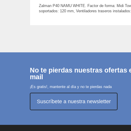
Zalman P40 NAMU WHITE. Factor de forma: Midi Tower, 
soportados: 120 mm, Ventiladores traseros instalado
No te pierdas nuestras ofertas e
mail
¡Es gratis!, mantente al día y no te pierdas nada
Suscríbete a nuestra newsletter