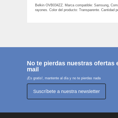
Belkin OVB034ZZ. Marca compatible: Samsung, Compati
rayones. Color del producto: Transparente. Cantidad p
No te pierdas nuestras ofertas e
mail
¡Es gratis!, mantente al día y no te pierdas nada
Suscríbete a nuestra newsletter