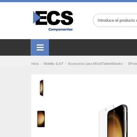
Inicio
Mobility & IoT
Accesorios para Móvil/Tablet/Ebooks
SProt