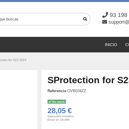
93 198
support@
INICIO
C
ection for S23 2023
SProtection for S
Referencia
OVB034ZZ
En stock
28,05 €
Impuestos incluidos
Envio en 24-48h