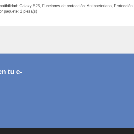
bilidad: Galaxy S23, Funciones de protección: Antibacteriano, Protección c
or paquete: 1 pieza(s)
n tu e-