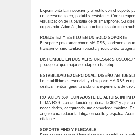
Experimenta la innovación y el estilo con el soporte
un accesorio ligero, portátil y resistente. Con su cap
visualización de la pantalla de tu smartphone. Su dise
organizada. Además, la base antideslizante con almohad
ROBUSTEZ Y ESTILO EN UN SOLO SOPORTE
El soporte para smartphone MA-RSS, fabricado con mater
transporte, sino también robusta y resistente, asegur
DISPONIBLE EN DOS VERSIONES
GRIS OSCURO 
¡Escoge el que mejor se adapte a tu setup!
ESTABILIDAD EXCEPCIONAL: DISEÑO ANTIDESL
La estabilidad es esencial, y el soporte MA-RSS cumpl
deslizamientos, garantizando una experiencia de uso
ROTACIÓN 360º CON AJUSTE DE ALTURA INFINIT
El MA-RSS, con su función giratoria de 360º y ajuste d
necesidades, asegurando una comodidad máxima. Este so
ángulo para reducir la fatiga en cuello y espalda. Adem
eficiente.
SOPORTE FINO Y PLEGABLE