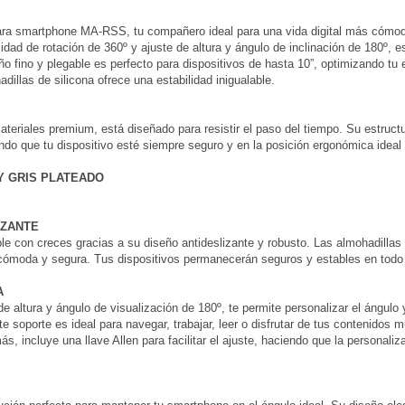
 para smartphone MA-RSS, tu compañero ideal para una vida digital más cómo
acidad de rotación de 360º y ajuste de altura y ángulo de inclinación de 180º, 
ño fino y plegable es perfecto para dispositivos de hasta 10”, optimizando tu
illas de silicona ofrece una estabilidad inigualable.
iales premium, está diseñado para resistir el paso del tiempo. Su estructura
ando que tu dispositivo esté siempre seguro y en la posición ergonómica idea
Y GRIS PLATEADO
IZANTE
e con creces gracias a su diseño antideslizante y robusto. Las almohadillas 
 cómoda y segura. Tus dispositivos permanecerán seguros y estables en tod
A
e altura y ángulo de visualización de 180º, te permite personalizar el ángulo
porte es ideal para navegar, trabajar, leer o disfrutar de tus contenidos mu
ás, incluye una llave Allen para facilitar el ajuste, haciendo que la personali