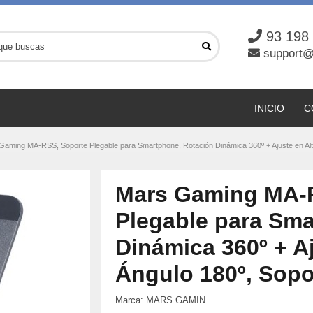
93 198
support@
INICIO
C
Gaming MA-RSS, Soporte Plegable para Smartphone, Rotación Dinámica 360º + Ajuste en Altu
Mars Gaming MA-
Plegable para Sma
Dinámica 360º + Aj
Ángulo 180º, Sopo
Marca:
MARS GAMIN