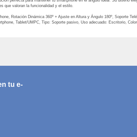
olución perfecta para mantener tu smartphone en el ángulo ideal. Su diseño ele
que valoran la funcionalidad y el estilo.
, Rotación Dinámica 360º + Ajuste en Altura y Ángulo 180º, Soporte Teléfon
rtphone, Tablet/UMPC, Tipo: Soporte pasivo, Uso adecuado: Escritorio, Color
n tu e-