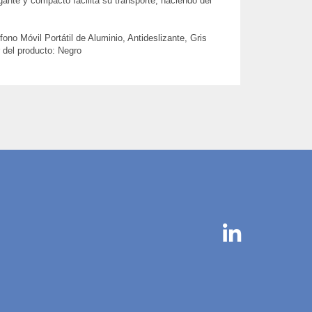
gante y compacto facilita su transporte, haciendo del
o Móvil Portátil de Aluminio, Antideslizante, Gris
 del producto: Negro