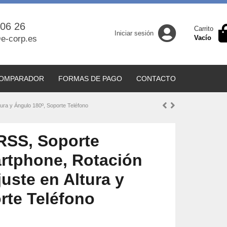
 06 26
Carrito
Iniciar sesión
e-corp.es
Vacío
OMPARADOR
FORMAS DE PAGO
CONTACTO
ra y Ángulo 180º, Soporte Teléfono
RSS, Soporte
rtphone, Rotación
uste en Altura y
rte Teléfono