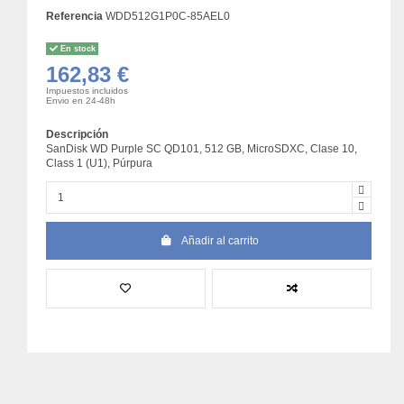
Referencia
WDD512G1P0C-85AEL0
En stock
162,83 €
Impuestos incluidos
Envio en 24-48h
Descripción
SanDisk WD Purple SC QD101, 512 GB, MicroSDXC, Clase 10,
Class 1 (U1), Púrpura
Añadir al carrito