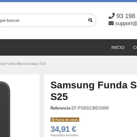
93 198
support@
INICIO
C
ng Funda Silicona Galaxy S25
Samsung Funda Si
S25
Referencia
EF-PS931CBEGWW
Fuera de stock
34,91 €
Impuestos incluidos