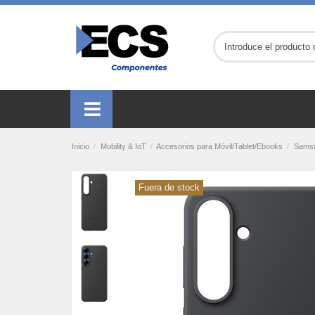
Inicio
Mobility & IoT
Accesorios para Móvil/Tablet/Ebooks
Samsu
Fuera de stock