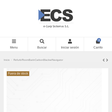
0
Menu
Buscar
Iniciar sesión
Carrito
Inicio
Refurb/RoomBarinCarbonBlackw/Navigator
Fuera de stock