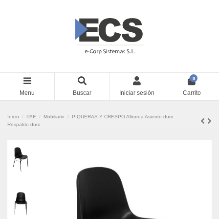
0
Menu
Buscar
Iniciar sesión
Carrito
Inicio
PAE
Mobiliario
PIQUERAS Y CRESPO Alborea Asiento duro
Respaldo duro