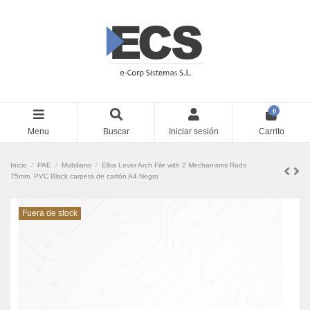
0
Menu
Buscar
Iniciar sesión
Carrito
Inicio
PAE
Mobiliario
Elba Lever Arch File with 2 Mechanisms Rado
75mm, PVC Black carpeta de cartón A4 Negro
Fuera de stock