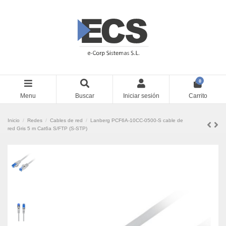
0
Menu
Buscar
Iniciar sesión
Carrito
Inicio
Redes
Cables de red
Lanberg PCF6A-10CC-0500-S cable de
red Gris 5 m Cat6a S/FTP (S-STP)