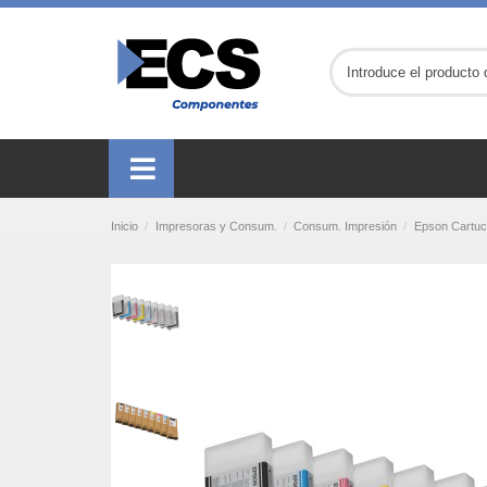
Inicio
Impresoras y Consum.
Consum. Impresión
Epson Cartuc