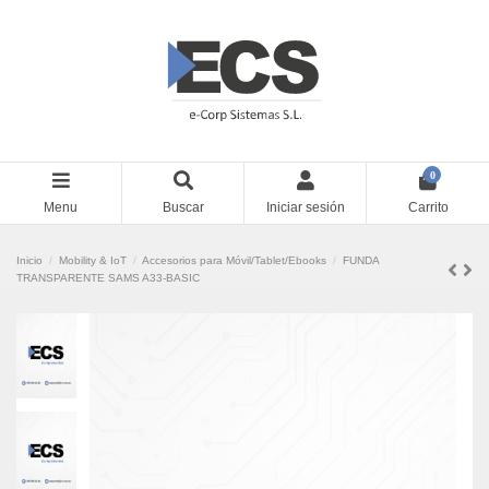
0
Menu
Buscar
Iniciar sesión
Carrito
Inicio
Mobility & IoT
Accesorios para Móvil/Tablet/Ebooks
FUNDA
TRANSPARENTE SAMS A33-BASIC