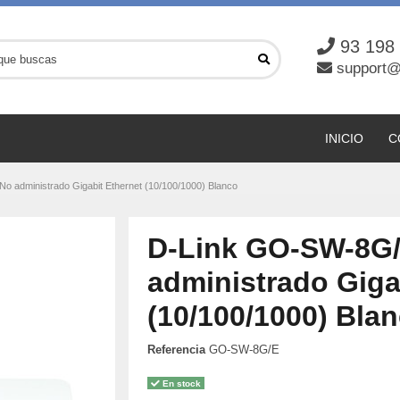
93 198
support@
INICIO
C
 administrado Gigabit Ethernet (10/100/1000) Blanco
D-Link GO-SW-8G/
administrado Giga
(10/100/1000) Bla
Referencia
GO-SW-8G/E
En stock