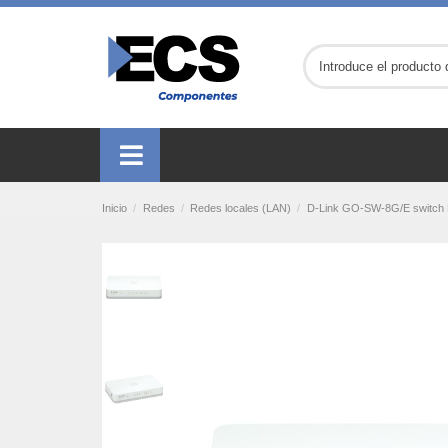
Inicio
Redes
Redes locales (LAN)
D-Link GO-SW-8G/E switch No