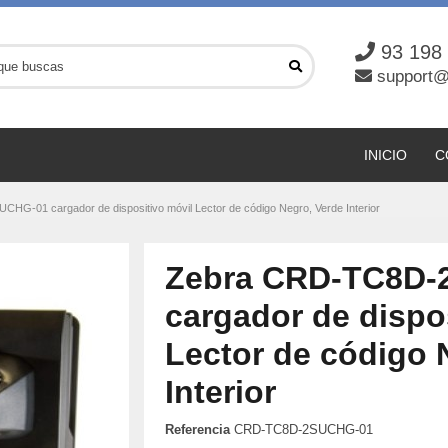
93 198
support@
INICIO
C
G-01 cargador de dispositivo móvil Lector de código Negro, Verde Interior
Zebra CRD-TC8D-
cargador de dispo
Lector de código 
Interior
Referencia
CRD-TC8D-2SUCHG-01