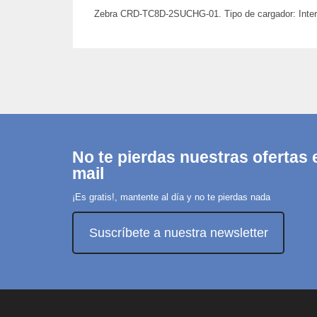
Zebra CRD-TC8D-2SUCHG-01. Tipo de cargador: Interior
No te pierdas nuestras ofertas e
mail
¡Es gratis!, mantente al día y no te pierdas nada
Suscríbete a nuestra newsletter