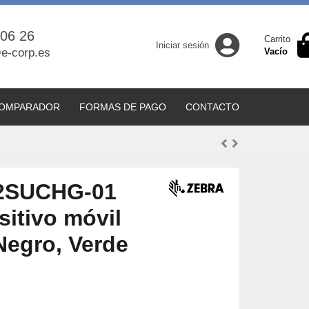
 06 26
Carrito
Iniciar sesión
e-corp.es
Vacío
OMPARADOR
FORMAS DE PAGO
CONTACTO
2SUCHG-01
sitivo móvil
Negro, Verde