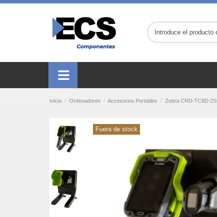
Inicio
Ordenadores
Accesorios Portatiles
Zebra CRD-TC8D-2SUCH
Fuera de stock