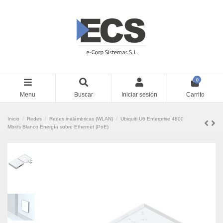
0
Menu
Buscar
Iniciar sesión
Carrito
Inicio
Redes
Redes inalámbricas (WLAN)
Ubiquiti U6 Enterprise 4800
Mbit/s Blanco Energía sobre Ethernet (PoE)