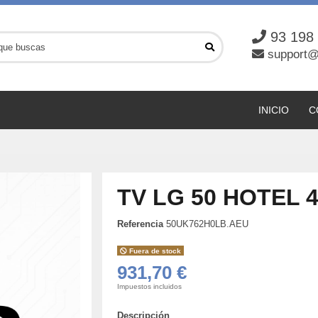
93 198
support@
INICIO
C
TV LG 50 HOTEL 
Referencia
50UK762H0LB.AEU
Fuera de stock
931,70 €
Impuestos incluidos
Descripción