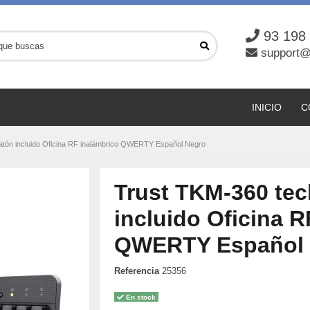
93 198
support@
INICIO
C
atón incluido Oficina RF inalámbrico QWERTY Español Negro
Trust TKM-360 tec
incluido Oficina R
QWERTY Español 
Referencia
25356
En stock