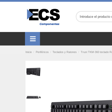
Inicio
Periféricos
Teclados y Ratones
Trust TKM-360 teclado R