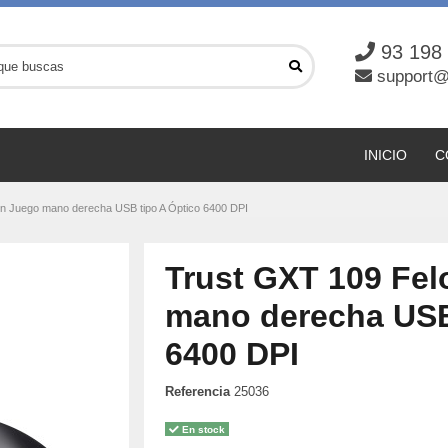
93 198
support@
INICIO
C
ón Juego mano derecha USB tipo A Óptico 6400 DPI
Trust GXT 109 Fel
mano derecha USB
6400 DPI
Referencia
25036
En stock