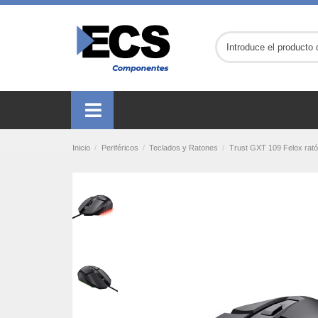
Inicio
Periféricos
Teclados y Ratones
Trust GXT 109 Felox rat