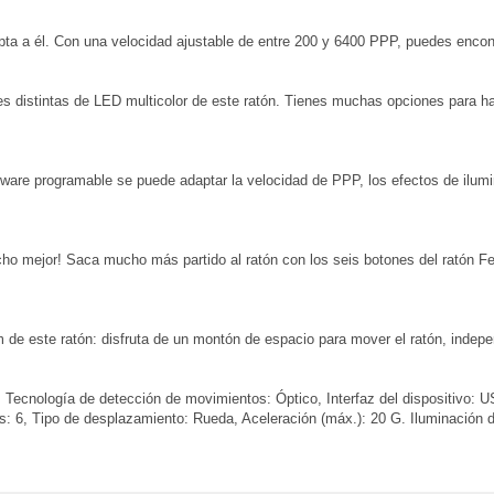
pta a él. Con una velocidad ajustable de entre 200 y 6400 PPP, puedes encont
nes distintas de LED multicolor de este ratón. Tienes muchas opciones para h
tware programable se puede adaptar la velocidad de PPP, los efectos de ilumi
o mejor! Saca mucho más partido al ratón con los seis botones del ratón Felo
 de este ratón: disfruta de un montón de espacio para mover el ratón, indepen
Tecnología de detección de movimientos: Óptico, Interfaz del dispositivo: U
 6, Tipo de desplazamiento: Rueda, Aceleración (máx.): 20 G. Iluminación de 