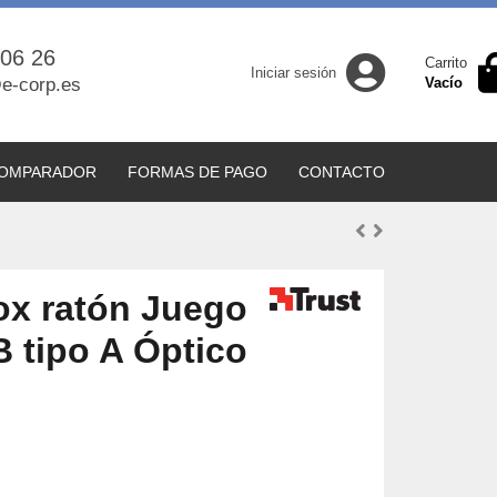
 06 26
Carrito
Iniciar sesión
e-corp.es
Vacío
OMPARADOR
FORMAS DE PAGO
CONTACTO
ox ratón Juego
 tipo A Óptico