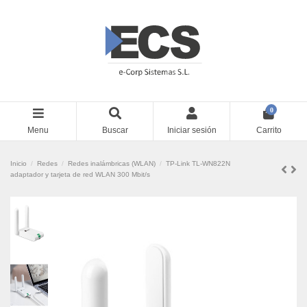
0
Menu
Buscar
Iniciar sesión
Carrito
Inicio
Redes
Redes inalámbricas (WLAN)
TP-Link TL-WN822N
adaptador y tarjeta de red WLAN 300 Mbit/s