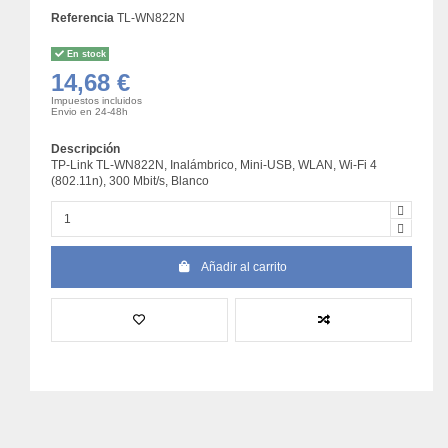
Referencia
TL-WN822N
En stock
14,68 €
Impuestos incluidos
Envio en 24-48h
Descripción
TP-Link TL-WN822N, Inalámbrico, Mini-USB, WLAN, Wi-Fi 4
(802.11n), 300 Mbit/s, Blanco
Añadir al carrito