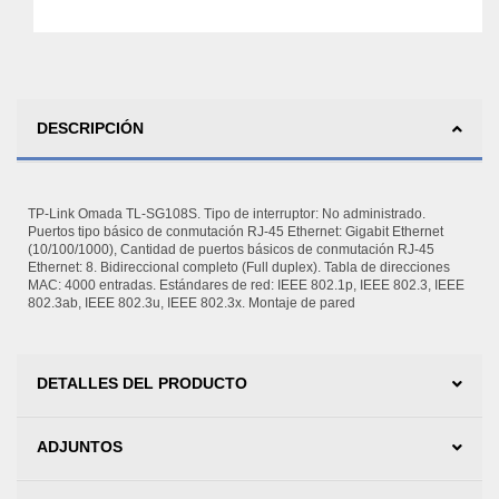
DESCRIPCIÓN
TP-Link Omada TL-SG108S. Tipo de interruptor: No administrado.
Puertos tipo básico de conmutación RJ-45 Ethernet: Gigabit Ethernet
(10/100/1000), Cantidad de puertos básicos de conmutación RJ-45
Ethernet: 8. Bidireccional completo (Full duplex). Tabla de direcciones
MAC: 4000 entradas. Estándares de red: IEEE 802.1p, IEEE 802.3, IEEE
802.3ab, IEEE 802.3u, IEEE 802.3x. Montaje de pared
DETALLES DEL PRODUCTO
ADJUNTOS