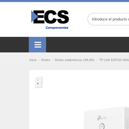
Inicio
Redes
Redes inalámbricas (WLAN)
TP-Link EAP115-WALL