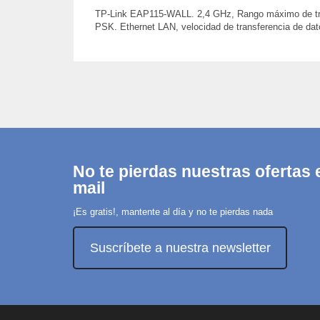
TP-Link EAP115-WALL. 2,4 GHz, Rango máximo de tr
PSK. Ethernet LAN, velocidad de transferencia de dato
No te pierdas nuestras ofertas e
mail
¡Es gratis!, mantente al día y no te pierdas nada
Suscríbete a nuestra newsletter