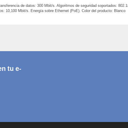
ansferencia de datos: 300 Mbit/s. Algoritmos de seguridad soportados:
s: 10,100 Mbit/s. Energía sobre Ethernet (PoE). Color del producto: Blanco
n tu e-