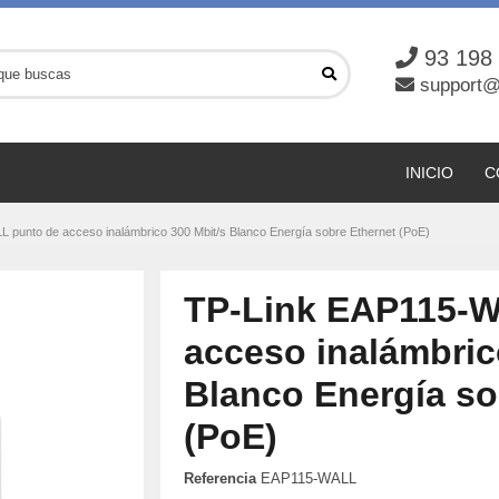
93 198
support@
INICIO
C
 punto de acceso inalámbrico 300 Mbit/s Blanco Energía sobre Ethernet (PoE)
TP-Link EAP115-W
acceso inalámbric
Blanco Energía so
(PoE)
Referencia
EAP115-WALL