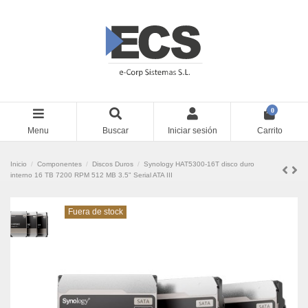
0
Menu
Buscar
Iniciar sesión
Carrito
Inicio
Componentes
Discos Duros
Synology HAT5300-16T disco duro
interno 16 TB 7200 RPM 512 MB 3.5" Serial ATA III
Fuera de stock