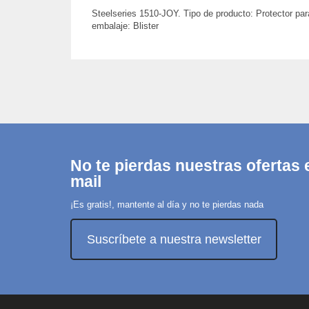
Steelseries 1510-JOY. Tipo de producto: Protector para
embalaje: Blister
No te pierdas nuestras ofertas e
mail
¡Es gratis!, mantente al día y no te pierdas nada
Suscríbete a nuestra newsletter