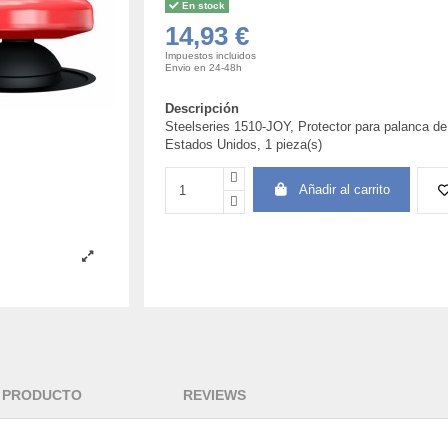
En stock
14,93 €
Impuestos incluidos
Envio en 24-48h
Descripción
Steelseries 1510-JOY, Protector para palanca de
Estados Unidos, 1 pieza(s)
Añadir al carrito
L PRODUCTO
REVIEWS