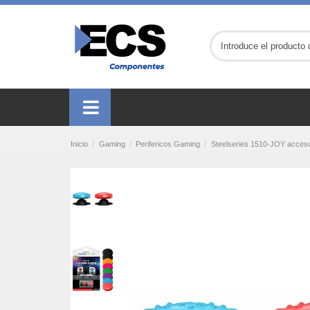
Inicio
Gaming
Perifericos Gaming
Steelseries 1510-JOY accesor