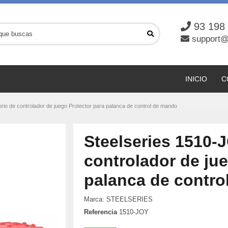
93 198
support@
INICIO
C
io de controlador de juego Protector para palanca de control de mando
Steelseries 1510-
controlador de ju
palanca de contro
Marca:
STEELSERIES
Referencia
1510-JOY