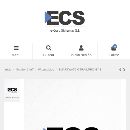
0
Menu
Buscar
Iniciar sesión
Carrito
Inicio
Mobility & IoT
Weareables
SMARTWATCH TRAILPRO GPS