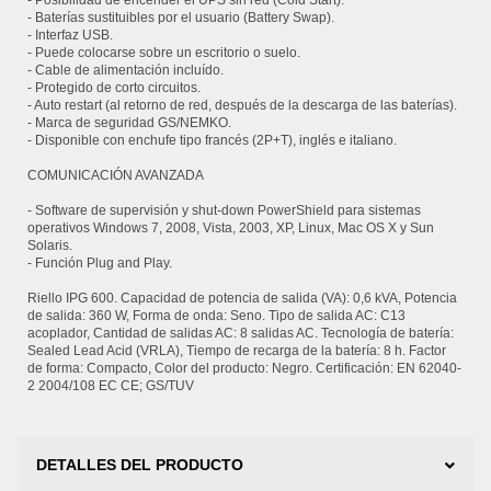
- Posibilidad de encender el UPS sin red (Cold Start).
- Baterías sustituibles por el usuario (Battery Swap).
- Interfaz USB.
- Puede colocarse sobre un escritorio o suelo.
- Cable de alimentación incluído.
- Protegido de corto circuitos.
- Auto restart (al retorno de red, después de la descarga de las baterías).
- Marca de seguridad GS/NEMKO.
- Disponible con enchufe tipo francés (2P+T), inglés e italiano.
COMUNICACIÓN AVANZADA
- Software de supervisión y shut-down PowerShield para sistemas
operativos Windows 7, 2008, Vista, 2003, XP, Linux, Mac OS X y Sun
Solaris.
- Función Plug and Play.
Riello IPG 600. Capacidad de potencia de salida (VA): 0,6 kVA, Potencia
de salida: 360 W, Forma de onda: Seno. Tipo de salida AC: C13
acoplador, Cantidad de salidas AC: 8 salidas AC. Tecnología de batería:
Sealed Lead Acid (VRLA), Tiempo de recarga de la batería: 8 h. Factor
de forma: Compacto, Color del producto: Negro. Certificación: EN 62040-
2 2004/108 EC CE; GS/TUV
DETALLES DEL PRODUCTO