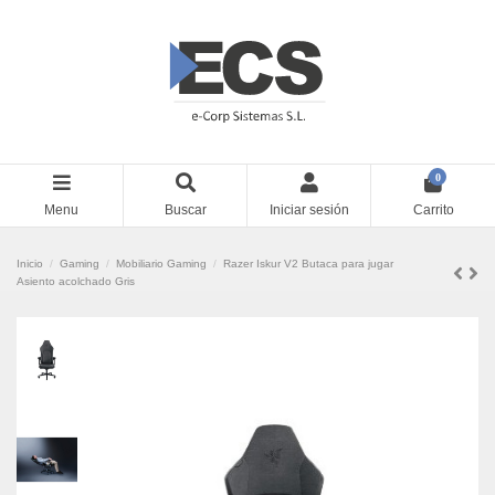
0
Menu
Buscar
Iniciar sesión
Carrito
Inicio
Gaming
Mobiliario Gaming
Razer Iskur V2 Butaca para jugar
Asiento acolchado Gris