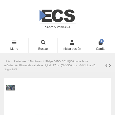
0
Menu
Buscar
Iniciar sesión
Carrito
Inicio
Periféricos
Monitores
Philips 50BDL3511Q/00 pantalla de
señalización Pizarra de caballete digital 127 cm (50") 500 cd / m² 4K Ultra HD
Negro 18/7