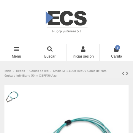
0
Menu
Buscar
Iniciar sesión
Carrito
Inicio
Redes
Cables de red
Nvidia MFS1S00-H050V Cable de fibra
óptica e InfiniBand 50 m QSFP56 Azul