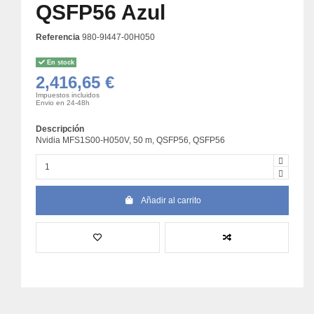
QSFP56 Azul
Referencia
980-9I447-00H050
En stock
2,416,65 €
Impuestos incluidos
Envio en 24-48h
Descripción
Nvidia MFS1S00-H050V, 50 m, QSFP56, QSFP56
Añadir al carrito