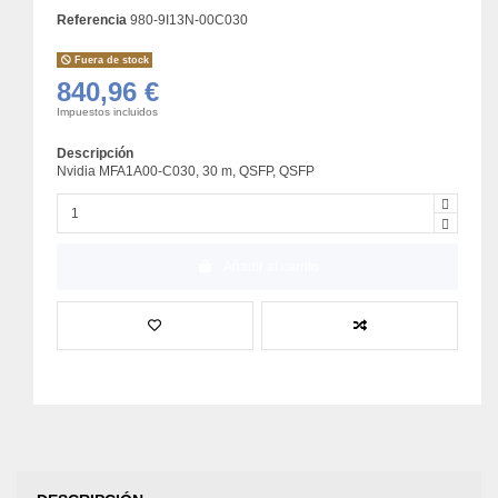
Referencia
980-9I13N-00C030
Fuera de stock
840,96 €
Impuestos incluidos
Descripción
Nvidia MFA1A00-C030, 30 m, QSFP, QSFP
Añadir al carrito