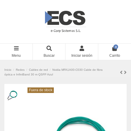
0
Menu
Buscar
Iniciar sesión
Carrito
Inicio
Redes
Cables de red
Nvidia MFA1A00-C030 Cable de fibra
óptica e InfiniBand 30 m QSFP Azul
Fuera de stock