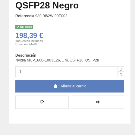
QSFP28 Negro
Referencia
980-9I62W-00E003
En stock
198,39 €
Impuestos incluidos
Envio en 24-48h
Descripción
Nvidia MCP1600-E003E26, 1 m, QSFP28, QSFP28
Añadir al carrito