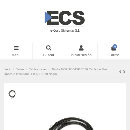
0
Menu
Buscar
Iniciar sesión
Carrito
Inicio
Redes
Cables de red
Nvidia MCP1600-E003E26 Cable de fibra
óptica e InfiniBand 1 m QSFP28 Negro