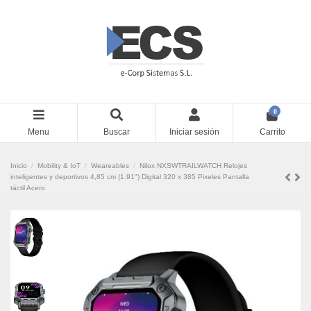
0
Menu
Buscar
Iniciar sesión
Carrito
Inicio
Mobility & IoT
Weareables
Nilox NXSWTRAILWATCH Relojes
inteligentes y deportivos 4,85 cm (1.91") Digital 320 x 385 Pixeles Pantalla
táctil Acero