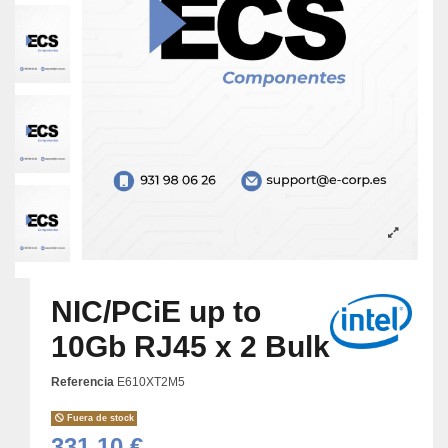
NIC/PCiE up to
10Gb RJ45 x 2 Bulk
Referencia
E610XT2M5
Fuera de stock
331,10 €