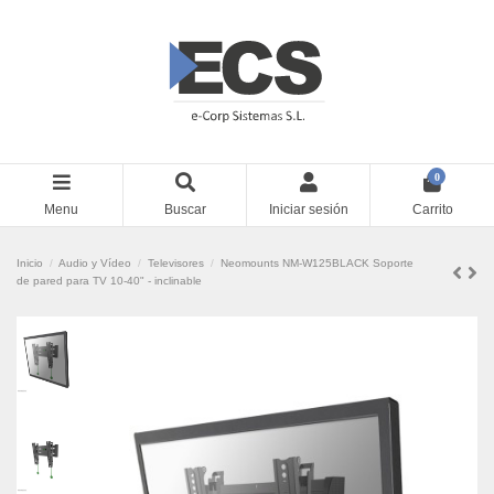
0
Menu
Buscar
Iniciar sesión
Carrito
Inicio
Audio y Vídeo
Televisores
Neomounts NM-W125BLACK Soporte
de pared para TV 10-40" - inclinable