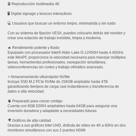
🎬 Reproducción multimedia 4K
🖥️ Digital signage y kioscos interactivos
💻 Usuarios que buscan un entorno limpio, minimalista y sin ruido
Con su sistema de fijación VESA, puedes colocarlo detrás del monitor y
crear una estación de trabajo invisible, limpia y moderna.
🔥 Rendimiento potente y fluido
Equipado con procesador Intel® Alder Lake i5-12450H hasta 4.40GHz
este MiniPC proporciona la velocidad necesaria para manejar múltiples
tareas, herramientas profesionales, navegación simultánea,
videoconferencias sin cortes y trabajo ofimático avanzado.
⚡ Almacenamiento ultrarrápido NVMe
Incluye SSD M.2 PCIe NVMe de 256GB ampliable hasta 4TB
garantizando tiempos de carga casi instantáneos y transferencia de
datos a alta velocidad.
🧠 Preparado para crecer contigo
Cuenta con 8GB DDR4 ampliables hasta 64GB para asegurar una
inversión duradera y adaptable a necesidades futuras.
🎥 Gráficos de alta calidad
Gracias a sus gráficos Intel UHD, disfruta de vídeo en 4K a 60Hz en dos
monitores simultáneos con sus 2 puertos HDMI