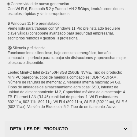
🌐 Conectividad de nueva generación
Con Wi-Fi 6, Bluetooth 5.2 y Puerto LAN 2.5Gbps, tendrás conexiones
estables, rápidas y sin interrupciones
🔒 Windows 11 Pro preinstalado
Viene listo para trabajar con Windows 11 Pro preinstalado (requiere
clave válida) consoporte avanzado para seguridad empresarial,
escritorios remotos y gestión TI profesional.
🔇 Silencio y eficiencia
Funcionamiento silencioso, bajo consumo energético, tamaño
compacto… perfecto para trabajar sin distracciones y aprovechar mejor
el espacio disponible.
Leotec MiniPC Intel i5-12450H 8GB 256GB NVME. Tipo de producto:
Mini PC barebone. tipos de memoria compatibles: DDR4-SDRAM,
Número de ranuras de memoria: 2, Memoria interna máxima: 64 GB.
Tipos de unidades de almacenamiento admitidas: SSD, Interfaz de
unidad de almacenamiento: M.2, Capacidad máxima de almacenaje: 4
TB. Ethernet LAN (RJ-45) cantidad de puertos: 1. Wi-Fi estándares:
802.11a, 802.11b, 802.11g, Wi-Fi 4 (802.11n), Wi-Fi 5 (802.11ac), Wi-Fi 6
(802.11ax), Versión de Bluetooth: 5.2. Tipo de enfriamiento: Activo
DETALLES DEL PRODUCTO