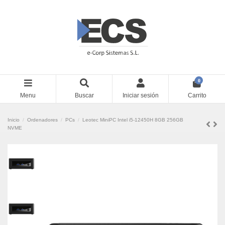
0
Menu
Buscar
Iniciar sesión
Carrito
Inicio
Ordenadores
PCs
Leotec MiniPC Intel i5-12450H 8GB 256GB
NVME