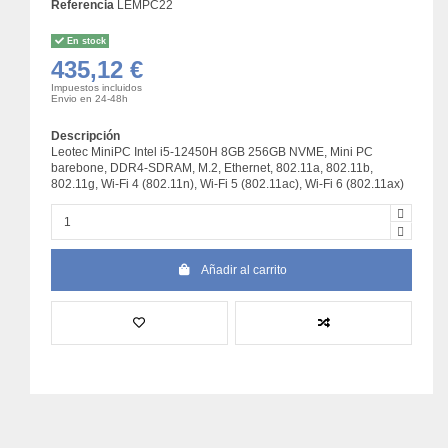
Referencia
LEMPC22
En stock
435,12 €
Impuestos incluidos
Envio en 24-48h
Descripción
Leotec MiniPC Intel i5-12450H 8GB 256GB NVME, Mini PC
barebone, DDR4-SDRAM, M.2, Ethernet, 802.11a, 802.11b,
802.11g, Wi-Fi 4 (802.11n), Wi-Fi 5 (802.11ac), Wi-Fi 6 (802.11ax)
Añadir al carrito