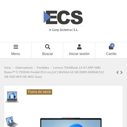
0
Menu
Buscar
Iniciar sesión
Carrito
Inicio
Ordenadores
Portátiles
Lenovo ThinkBook 14 G7 ARP AMD
Ryzen™ 5 7535HS Portátil 35,6 cm (14") WUXGA 16 GB DDR5-SDRAM 512
GB SSD Wi-Fi 6E (802.11ax)
Fuera de stock