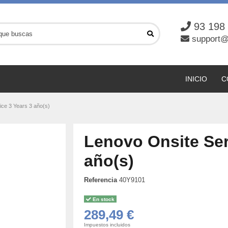
93 198
support@
INICIO
C
ice 3 Years 3 año(s)
Lenovo Onsite Ser
año(s)
Referencia
40Y9101
En stock
289,49 €
Impuestos incluidos