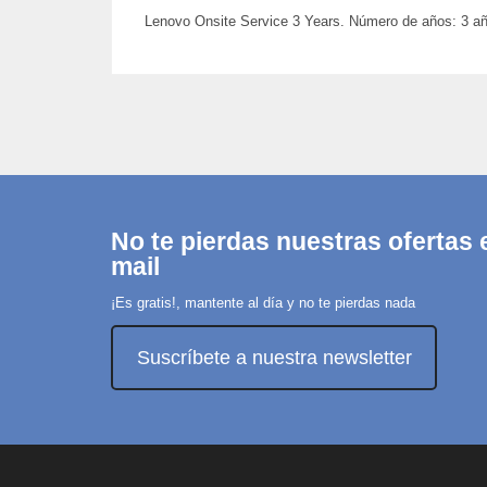
Lenovo Onsite Service 3 Years. Número de años: 3 año(
No te pierdas nuestras ofertas e
mail
¡Es gratis!, mantente al día y no te pierdas nada
Suscríbete a nuestra newsletter