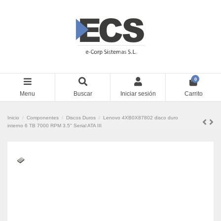
0
Menu
Buscar
Iniciar sesión
Carrito
Inicio
Componentes
Discos Duros
Lenovo 4XB0X87802 disco duro
interno 6 TB 7000 RPM 3.5" Serial ATA III