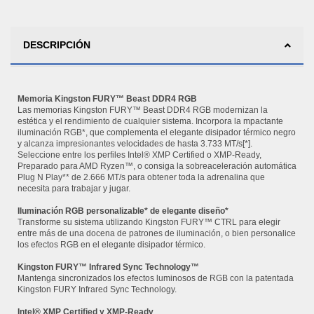
DESCRIPCIÓN
Memoria Kingston FURY™ Beast DDR4 RGB
Las memorias Kingston FURY™ Beast DDR4 RGB modernizan la
estética y el rendimiento de cualquier sistema. Incorpora la mpactante
iluminación RGB*, que complementa el elegante disipador térmico negro
y alcanza impresionantes velocidades de hasta 3.733 MT/s[*].
Seleccione entre los perfiles Intel® XMP Certified o XMP-Ready,
Preparado para AMD Ryzen™, o consiga la sobreaceleración automática
Plug N Play** de 2.666 MT/s para obtener toda la adrenalina que
necesita para trabajar y jugar.
Iluminación RGB personalizable* de elegante diseño*
Transforme su sistema utilizando Kingston FURY™ CTRL para elegir
entre más de una docena de patrones de iluminación, o bien personalice
los efectos RGB en el elegante disipador térmico.
Kingston FURY™ Infrared Sync Technology™
Mantenga sincronizados los efectos luminosos de RGB con la patentada
Kingston FURY Infrared Sync Technology.
Intel® XMP Certified y XMP-Ready