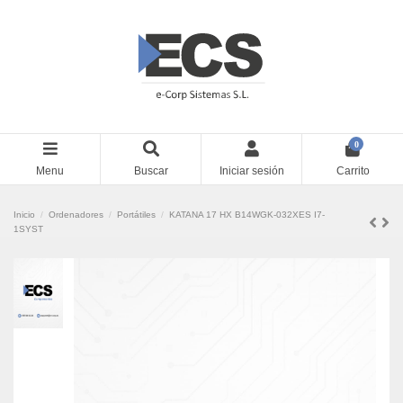
0
Menu
Buscar
Iniciar sesión
Carrito
Inicio
Ordenadores
Portátiles
KATANA 17 HX B14WGK-032XES I7-
1SYST