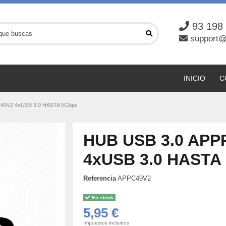
93 198
support@
INICIO
C
49V2 4xUSB 3.0 HASTA 5Gbps
HUB USB 3.0 AP
4xUSB 3.0 HASTA
Referencia
APPC49V2
En stock
5,95 €
Impuestos incluidos