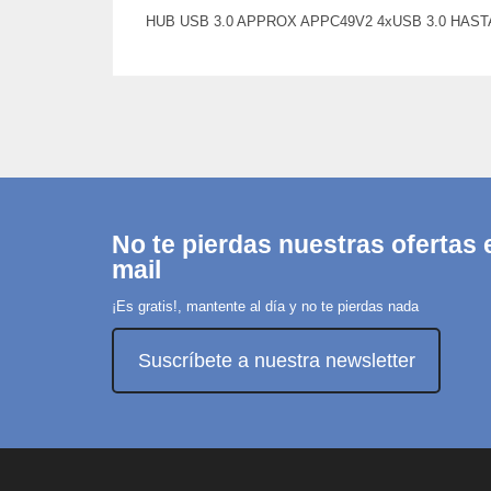
HUB USB 3.0 APPROX APPC49V2 4xUSB 3.0 HAST
No te pierdas nuestras ofertas e
mail
¡Es gratis!, mantente al día y no te pierdas nada
Suscríbete a nuestra newsletter