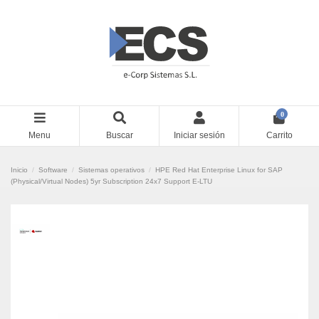
0
Menu
Buscar
Iniciar sesión
Carrito
Inicio
Software
Sistemas operativos
HPE Red Hat Enterprise Linux for SAP
(Physical/Virtual Nodes) 5yr Subscription 24x7 Support E-LTU